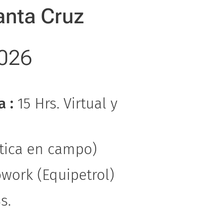
anta Cruz
2026
a :
15 Hrs. Virtual y
ctica en campo)
work (Equipetrol)
Bs.