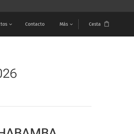
tos
Contacto
Más
Cesta
026
HABAMBA