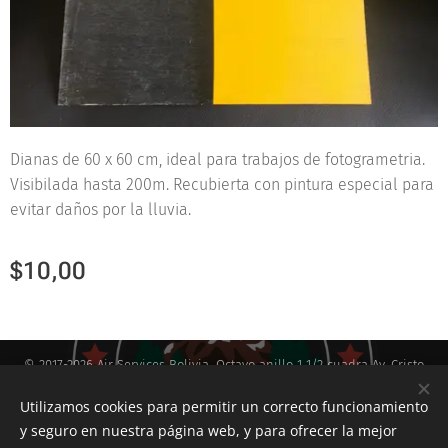
Dianas de 60 x 60 cm, ideal para trabajos de fotogrametria.
Visibilada hasta 200m. Recubierta con pintura especial para
evitar daños por la lluvia.
$
10,00
© 2017-2026 Air Services Bolivia, Octavo anillo 1 1/2 cuadra Av. Cristo
Redentor
Santa Cruz-Bolivia
Utilizamos cookies para permitir un correcto funcionamiento
y seguro en nuestra página web, y para ofrecer la mejor
Servicios Aéreos con Drone
Cookies