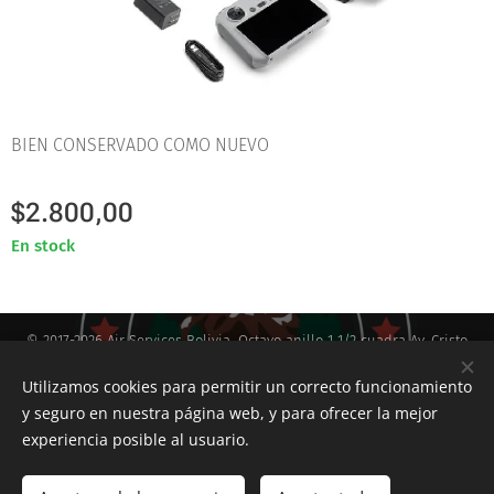
BIEN CONSERVADO COMO NUEVO
$
2.800,00
En stock
© 2017-2026 Air Services Bolivia, Octavo anillo 1 1/2 cuadra Av. Cristo
Redentor
Santa Cruz-Bolivia
Utilizamos cookies para permitir un correcto funcionamiento
y seguro en nuestra página web, y para ofrecer la mejor
Servicios Aéreos con Drone
Cookies
experiencia posible al usuario.
Añadir a la cesta